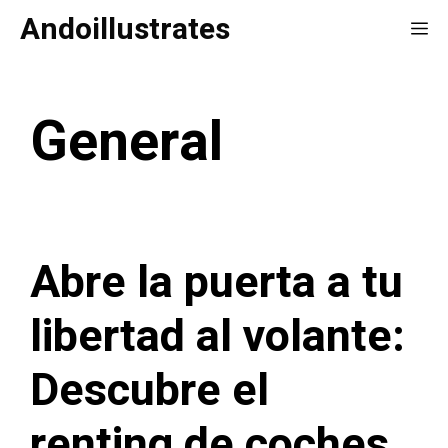
Saltar
Andoillustrates
Me
al
contenido
General
Abre la puerta a tu
libertad al volante:
Descubre el
renting de coches